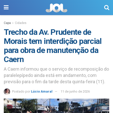
Capa
Cidades
Trecho da Av. Prudente de
Morais tem interdição parcial
para obra de manutenção da
Caern
A Caern informou que o serviço de recomposição do
paralelepípedo ainda está em andamento, com
previsão para o fim da tarde desta quinta-feira (11).
Postado por
Lúcio Amaral
11 de junho de 2026