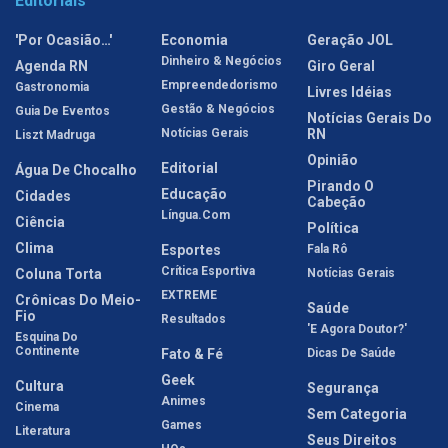
Editoriais
'Por Ocasião…'
Economia
Geração JOL
Dinheiro & Negócios
Agenda RN
Giro Geral
Empreendedorismo
Gastronomia
Livres Idéias
Gestão & Negócios
Guia De Eventos
Notícias Gerais Do
Notícias Gerais
RN
Liszt Madruga
Opinião
Editorial
Água De Chocalho
Pirando O
Educação
Cidades
Cabeção
Língua.com
Ciência
Política
Clima
Esportes
Fala Rô
Crítica Esportiva
Coluna Torta
Notícias Gerais
EXTREME
Crônicas Do Meio-
Saúde
Fio
Resultados
'E Agora Doutor?'
Esquina Do
Continente
Fato & Fé
Dicas De Saúde
Geek
Cultura
Segurança
Animes
Cinema
Sem Categoria
Games
Literatura
Seus Direitos