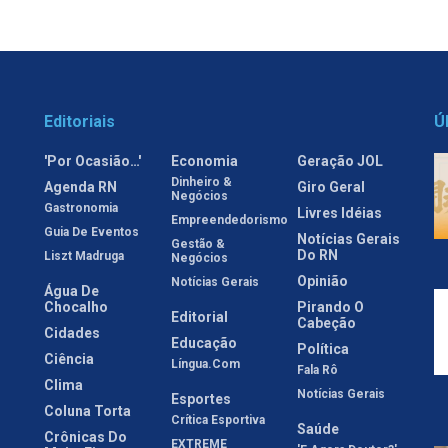
Editoriais
Ú
'Por Ocasião…'
Economia
Geração JOL
Dinheiro &
Agenda RN
Giro Geral
Negócios
Gastronomia
Livres Idéias
Empreendedorismo
Guia De Eventos
Notícias Gerais
Gestão &
Do RN
Liszt Madruga
Negócios
Opinião
Notícias Gerais
Água De
Chocalho
Pirando O
Editorial
Cabeção
Cidades
Educação
Política
Ciência
Língua.com
Fala Rô
Clima
Notícias Gerais
Esportes
Coluna Torta
Crítica Esportiva
Saúde
Crônicas Do
EXTREME