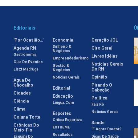
Editoriais
Ú
'Por Ocasião…'
Economia
Geração JOL
Dinheiro &
Agenda RN
Giro Geral
Negócios
Gastronomia
Livres Idéias
Empreendedorismo
Guia De Eventos
Notícias Gerais
Gestão &
Do RN
Liszt Madruga
Negócios
Opinião
Notícias Gerais
Água De
Chocalho
Pirando O
Editorial
Cabeção
Cidades
Educação
Política
Ciência
Língua.com
Fala Rô
Clima
Notícias Gerais
Esportes
Coluna Torta
Crítica Esportiva
Saúde
Crônicas Do
EXTREME
'E Agora Doutor?'
Meio-Fio
Resultados
Esquina Do
Dicas De Saúde