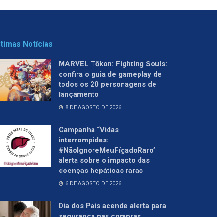
ltimas Notícias
MARVEL Tōkon: Fighting Souls:
confira o guia de gameplay de
todos os 20 personagens de
lançamento
8 DE AGOSTO DE 2026
Campanha “Vidas
interrompidas:
#NãoIgnoreMeuFígadoRaro”
alerta sobre o impacto das
doenças hepáticas raras
6 DE AGOSTO DE 2026
Dia dos Pais acende alerta para
segurança nas compras