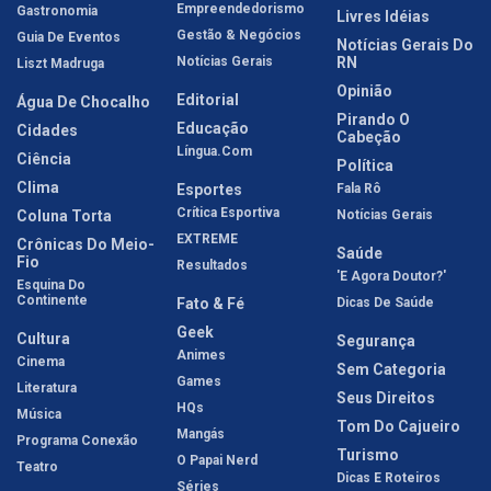
Empreendedorismo
Gastronomia
Livres Idéias
Gestão & Negócios
Guia De Eventos
Notícias Gerais Do
Notícias Gerais
RN
Liszt Madruga
Opinião
Editorial
Água De Chocalho
Pirando O
Educação
Cidades
Cabeção
Língua.com
Ciência
Política
Clima
Esportes
Fala Rô
Crítica Esportiva
Coluna Torta
Notícias Gerais
EXTREME
Crônicas Do Meio-
Saúde
Fio
Resultados
'E Agora Doutor?'
Esquina Do
Continente
Fato & Fé
Dicas De Saúde
Geek
Cultura
Segurança
Animes
Cinema
Sem Categoria
Games
Literatura
Seus Direitos
HQs
Música
Tom Do Cajueiro
Mangás
Programa Conexão
Turismo
O Papai Nerd
Teatro
Dicas E Roteiros
Séries