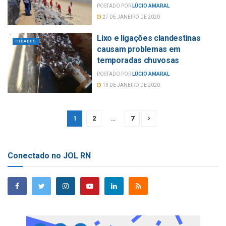
POSTADO POR
LÚCIO AMARAL
27 DE JANEIRO DE 2020
Lixo e ligações clandestinas
CIDADES
causam problemas em
temporadas chuvosas
POSTADO POR
LÚCIO AMARAL
13 DE JANEIRO DE 2020
1
2
…
7
Conectado no JOL RN