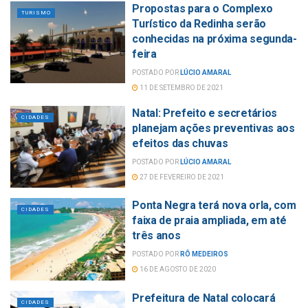
Propostas para o Complexo
TURISMO
Turístico da Redinha serão
conhecidas na próxima segunda-
feira
POSTADO POR
LÚCIO AMARAL
11 DE SETEMBRO DE 2021
Natal: Prefeito e secretários
CIDADES
planejam ações preventivas aos
efeitos das chuvas
POSTADO POR
LÚCIO AMARAL
27 DE FEVEREIRO DE 2021
Ponta Negra terá nova orla, com
CIDADES
faixa de praia ampliada, em até
três anos
POSTADO POR
RÔ MEDEIROS
16 DE AGOSTO DE 2020
Prefeitura de Natal colocará
CIDADES