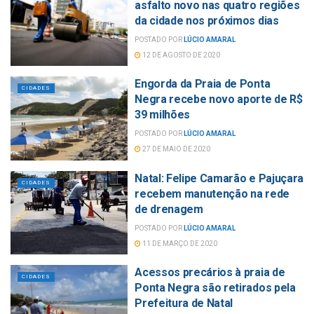
asfalto novo nas quatro regiões
da cidade nos próximos dias
POSTADO POR
LÚCIO AMARAL
12 DE AGOSTO DE 2020
Engorda da Praia de Ponta
CIDADES
Negra recebe novo aporte de R$
39 milhões
POSTADO POR
LÚCIO AMARAL
27 DE MAIO DE 2020
Natal: Felipe Camarão e Pajuçara
CIDADES
recebem manutenção na rede
de drenagem
POSTADO POR
LÚCIO AMARAL
11 DE MARÇO DE 2020
Acessos precários à praia de
CIDADES
Ponta Negra são retirados pela
Prefeitura de Natal