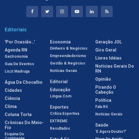
Editoriais
'Por Ocasião…'
Economia
Geração JOL
Dinheiro & Negócios
Agenda RN
Giro Geral
Empreendedorismo
Gastronomia
Livres Idéias
Gestão & Negócios
Guia De Eventos
Notícias Gerais Do
Notícias Gerais
RN
Liszt Madruga
Opinião
Editorial
Água De Chocalho
Pirando O
Educação
Cidades
Cabeção
Língua.com
Ciência
Política
Clima
Esportes
Fala Rô
Crítica Esportiva
Coluna Torta
Notícias Gerais
EXTREME
Crônicas Do Meio-
Saúde
Fio
Resultados
'E Agora Doutor?'
Esquina Do
Continente
Dicas De Saúde