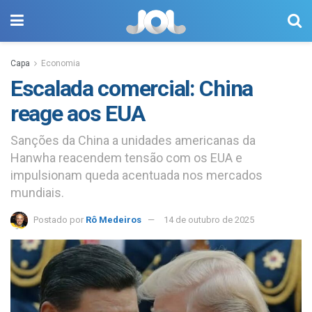
Capa
Economia
Escalada comercial: China
reage aos EUA
Sanções da China a unidades americanas da
Hanwha reacendem tensão com os EUA e
impulsionam queda acentuada nos mercados
mundiais.
Postado por
Rô Medeiros
14 de outubro de 2025