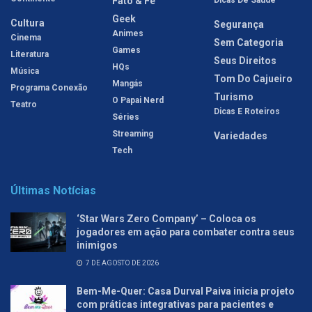
Fato & Fé
Geek
Cultura
Segurança
Animes
Cinema
Sem Categoria
Games
Literatura
Seus Direitos
HQs
Música
Tom Do Cajueiro
Mangás
Programa Conexão
Turismo
O Papai Nerd
Teatro
Dicas E Roteiros
Séries
Streaming
Variedades
Tech
Últimas Notícias
‘Star Wars Zero Company’ – Coloca os
jogadores em ação para combater contra seus
inimigos
7 DE AGOSTO DE 2026
Bem-Me-Quer: Casa Durval Paiva inicia projeto
com práticas integrativas para pacientes e