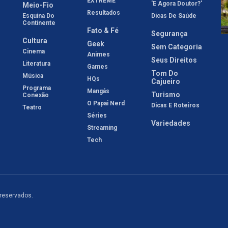
EXTREME
'E Agora Doutor?'
Meio-Fio
Resultados
Esquina Do
Dicas De Saúde
Continente
Fato & Fé
Segurança
Cultura
Geek
Sem Categoria
Cinema
Animes
Seus Direitos
Literatura
Games
Tom Do
Música
HQs
Cajueiro
Programa
Mangás
Turismo
Conexão
O Papai Nerd
Dicas E Roteiros
Teatro
Séries
Variedades
Streaming
Tech
 reservados.