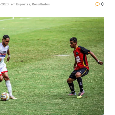
0
e 2020
em
Esportes
,
Resultados