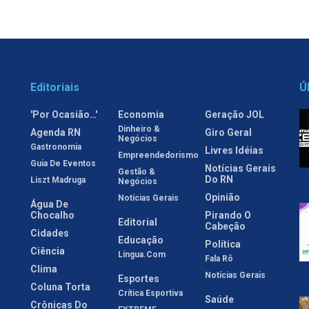
Editoriais
Ú
'Por Ocasião…'
Economia
Geração JOL
Dinheiro &
Agenda RN
Giro Geral
Negócios
Gastronomia
Livres Idéias
Empreendedorismo
Guia De Eventos
Notícias Gerais
Gestão &
Do RN
Liszt Madruga
Negócios
Opinião
Notícias Gerais
Água De
Chocalho
Pirando O
Editorial
Cabeção
Cidades
Educação
Política
Ciência
Língua.com
Fala Rô
Clima
Notícias Gerais
Esportes
Coluna Torta
Crítica Esportiva
Saúde
Crônicas Do