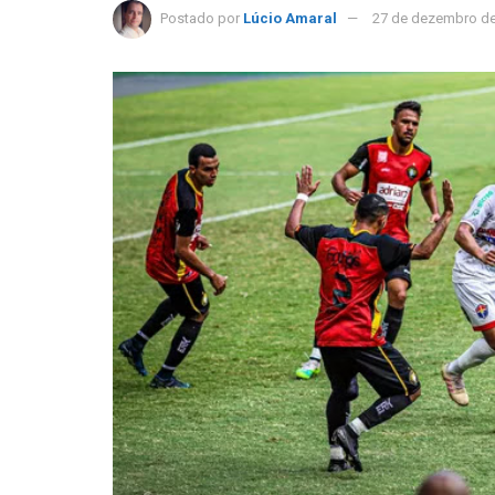
Postado por
Lúcio Amaral
27 de dezembro d