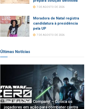
prepara solução definitiva
7 DE AGOSTO DE 2026
Moradora de Natal registra
candidatura à presidência
pela UP
7 DE AGOSTO DE 2026
Últimas Notícias
‘Star Wars Zero Company’ – Coloca os
jogadores em ação para combater contra