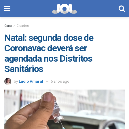
Capa
Cidades
Natal: segunda dose de
Coronavac deverá ser
agendada nos Distritos
Sanitários
by
Lúcio Amaral
5 anos ago