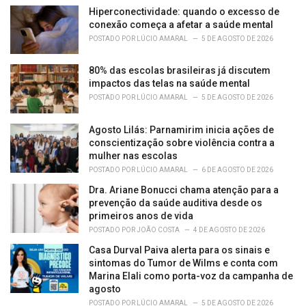
e
Hiperconectividade: quando o excesso de
s
conexão começa a afetar a saúde mental
:
POSTADO POR
LÚCIO AMARAL
5 DE AGOSTO DE 2026
80% das escolas brasileiras já discutem
impactos das telas na saúde mental
POSTADO POR
LÚCIO AMARAL
5 DE AGOSTO DE 2026
Agosto Lilás: Parnamirim inicia ações de
conscientização sobre violência contra a
mulher nas escolas
POSTADO POR
LÚCIO AMARAL
6 DE AGOSTO DE 2026
Dra. Ariane Bonucci chama atenção para a
prevenção da saúde auditiva desde os
primeiros anos de vida
POSTADO POR
JOÃO COSTA
4 DE AGOSTO DE 2026
Casa Durval Paiva alerta para os sinais e
sintomas do Tumor de Wilms e conta com
Marina Elali como porta-voz da campanha de
agosto
POSTADO POR
LÚCIO AMARAL
5 DE AGOSTO DE 2026