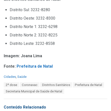
Distrito Sul: 3232-8280
Distrito Oeste: 3232-8300
Distrito Norte 1: 3232-6298
Distrito Norte 2: 3232-8225
Distrito Leste: 3232-8558
Imagem: Joana Lima
Fonte:
Prefeitura de Natal
C
Cidades
,
Saúde
a
T
2ª dose
Coronavac
Distritos Sanitários
Prefeitura de Natal
t
a
e
Secretaria Municipal de Saúde de Natal
g
g
s
o
:
r
Conteúdo Relacionado
i