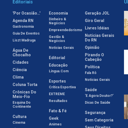
Editoriais
Ú
'Por Ocasião…'
Economia
Geração JOL
Dinheiro &
Agenda RN
Giro Geral
Negócios
Gastronomia
Livres Idéias
Empreendedorismo
Guia De Eventos
Notícias Gerais
Gestão &
Do RN
Liszt Madruga
Negócios
Opinião
Notícias Gerais
Água De
Chocalho
Pirando O
Editorial
Cabeção
Cidades
Educação
Política
Ciência
Língua.com
Fala Rô
Clima
Notícias Gerais
Esportes
Coluna Torta
Crítica Esportiva
Saúde
Crônicas Do
EXTREME
'E Agora Doutor?'
Meio-Fio
Resultados
Esquina Do
Dicas De Saúde
Continente
Fato & Fé
Segurança
Cultura
Geek
Sem Categoria
Cinema
Animes
Seus Direitos