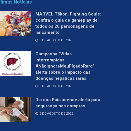
ltimas Notícias
MARVEL Tōkon: Fighting Souls:
confira o guia de gameplay de
todos os 20 personagens de
lançamento
8 DE AGOSTO DE 2026
Campanha “Vidas
interrompidas:
#NãoIgnoreMeuFígadoRaro”
alerta sobre o impacto das
doenças hepáticas raras
6 DE AGOSTO DE 2026
Dia dos Pais acende alerta para
segurança nas compras
8 DE AGOSTO DE 2026