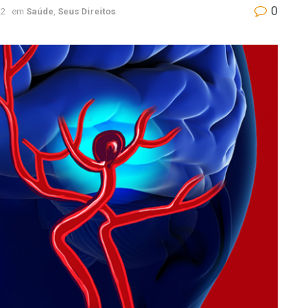
0
22
em
Saúde
,
Seus Direitos