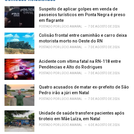
e
Suspeito de aplicar golpes em venda de
s
passeios turísticos em Ponta Negra é preso
:
em flagrante
POSTADO POR
LÚCIO AMARAL
7 DE AGOSTO DE 2026
Colisão frontal entre caminhão e carro deixa
motorista morto no Oeste do RN
POSTADO POR
LÚCIO AMARAL
7 DE AGOSTO DE 2026
Acidente com vítima fatal na RN-118 entre
Pendências e Alto do Rodrigues
POSTADO POR
LÚCIO AMARAL
7 DE AGOSTO DE 2026
Quatro acusados de matar ex-prefeito de São
Pedro irão a júri em Natal
POSTADO POR
LÚCIO AMARAL
7 DE AGOSTO DE 2026
Unidade de saúde transfere pacientes após
tiroteio em Mãe Luíza, em Natal
POSTADO POR
LÚCIO AMARAL
6 DE AGOSTO DE 2026