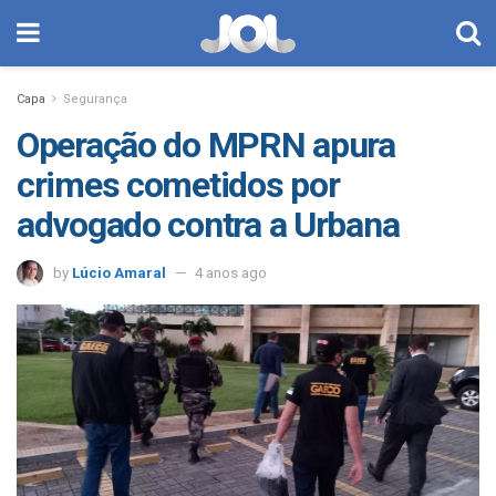
Capa
Segurança
Operação do MPRN apura
crimes cometidos por
advogado contra a Urbana
by
Lúcio Amaral
4 anos ago