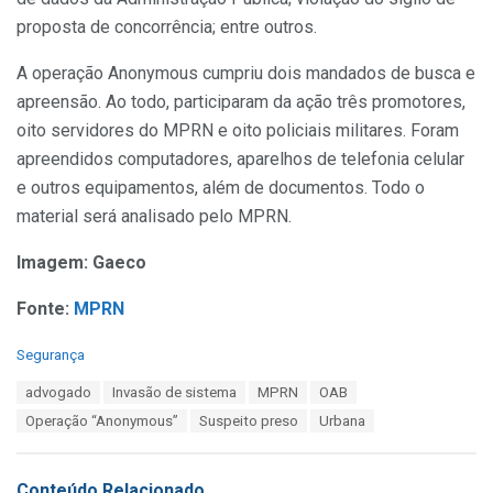
proposta de concorrência; entre outros.
A operação Anonymous cumpriu dois mandados de busca e
apreensão. Ao todo, participaram da ação três promotores,
oito servidores do MPRN e oito policiais militares. Foram
apreendidos computadores, aparelhos de telefonia celular
e outros equipamentos, além de documentos. Todo o
material será analisado pelo MPRN.
Imagem: Gaeco
Fonte:
MPRN
C
Segurança
a
T
advogado
Invasão de sistema
MPRN
OAB
t
a
e
Operação “Anonymous”
Suspeito preso
Urbana
g
g
s
o
:
r
Conteúdo Relacionado
i