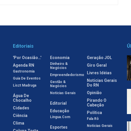
Editoriais
Ú
'Por Ocasião…'
Economia
Geração JOL
Dinheiro &
Agenda RN
Giro Geral
Negócios
Gastronomia
Livres Idéias
Empreendedorismo
Guia De Eventos
Notícias Gerais
Gestão &
Do RN
Liszt Madruga
Negócios
Opinião
Notícias Gerais
Água De
Chocalho
Pirando O
Editorial
Cabeção
Cidades
Educação
Política
Ciência
Língua.com
Fala Rô
Clima
Notícias Gerais
Esportes
Coluna Torta