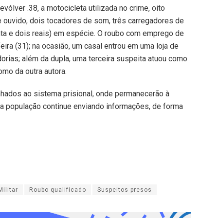
ólver .38, a motocicleta utilizada no crime, oito
e ouvido, dois tocadores de som, três carregadores de
inta e dois reais) em espécie. O roubo com emprego de
eira (31); na ocasião, um casal entrou em uma loja de
orias; além da dupla, uma terceira suspeita atuou como
omo da outra autora.
nhados ao sistema prisional, onde permanecerão à
ue a população continue enviando informações, de forma
Militar
Roubo qualificado
Suspeitos presos