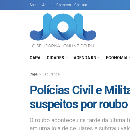
Sobre
Anuncie Conosco
Contato
CAPA
CIDADES
AGENDA RN
ECONOMIA
Capa
Segurança
Polícias Civil e Mili
suspeitos por roubo 
O roubo aconteceu na tarde da última te
em uma loja de celulares e subtraiu va