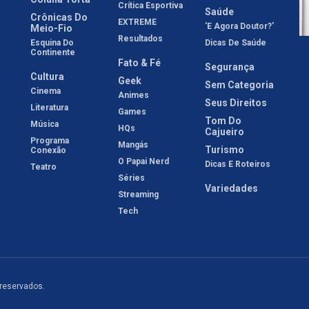
Crítica Esportiva
Saúde
Crônicas Do
EXTREME
'E Agora Doutor?'
Meio-Fio
Resultados
Esquina Do
Dicas De Saúde
Continente
Fato & Fé
Segurança
Cultura
Geek
Sem Categoria
Cinema
Animes
Seus Direitos
Literatura
Games
Tom Do
Música
HQs
Cajueiro
Programa
Mangás
Turismo
Conexão
O Papai Nerd
Dicas E Roteiros
Teatro
Séries
Variedades
Streaming
Tech
 reservados.