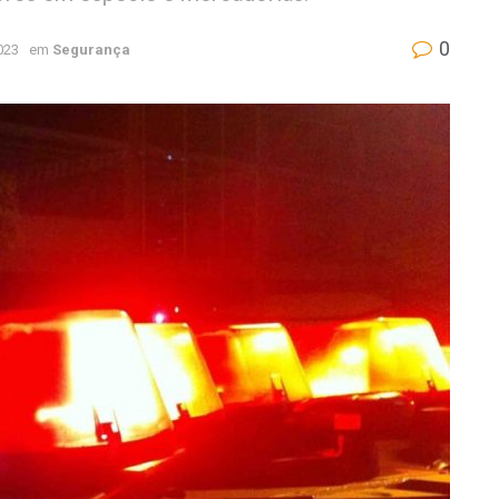
0
023
em
Segurança