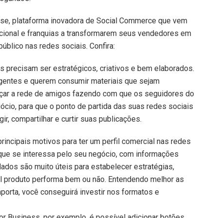
se, plataforma inovadora de Social Commerce que vem
cional e franquias a transformarem seus vendedores em
público nas redes sociais. Confira:
precisam ser estratégicos, criativos e bem elaborados.
igentes e querem consumir materiais que sejam
meçar a rede de amigos fazendo com que os seguidores do
ócio, para que o ponto de partida das suas redes sociais
r, compartilhar e curtir suas publicações.
rincipais motivos para ter um perfil comercial nas redes
 que se interessa pelo seu negócio, com informações
dados são muito úteis para estabelecer estratégias,
l produto performa bem ou não. Entendendo melhor as
porta, você conseguirá investir nos formatos e
or Business, por exemplo, é possível adicionar botões