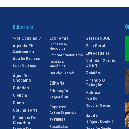
Editoriais
Ú
'Por Ocasião…'
Economia
Geração JOL
Dinheiro &
Agenda RN
Giro Geral
Negócios
Gastronomia
Livres Idéias
Empreendedorismo
Guia De Eventos
Notícias Gerais
Gestão &
Do RN
Liszt Madruga
Negócios
Opinião
Notícias Gerais
Água De
Chocalho
Pirando O
Editorial
Cabeção
Cidades
Educação
Política
Ciência
Língua.com
Fala Rô
Clima
Notícias Gerais
Esportes
Coluna Torta
Crítica Esportiva
Saúde
Crônicas Do
EXTREME
'E Agora Doutor?'
Meio-Fio
Resultados
Esquina Do
Dicas De Saúde