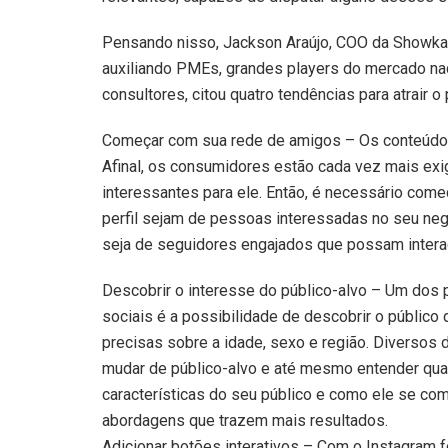
Pensando nisso, Jackson Araújo, COO da Showka
auxiliando PMEs, grandes players do mercado na
consultores, citou quatro tendências para atrair o 
Começar com sua rede de amigos – Os conteúdos 
Afinal, os consumidores estão cada vez mais ex
interessantes para ele. Então, é necessário co
perfil sejam de pessoas interessadas no seu neg
seja de seguidores engajados que possam interagi
Descobrir o interesse do público-alvo – Um dos p
sociais é a possibilidade de descobrir o público
precisas sobre a idade, sexo e região. Diversos 
mudar de público-alvo e até mesmo entender qua
características do seu público e como ele se com
abordagens que trazem mais resultados.
Adicionar botões interativos – Com o Instagram f