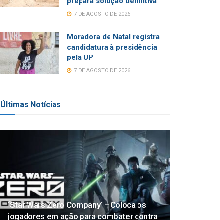
prepara solução definitiva
7 DE AGOSTO DE 2026
Moradora de Natal registra
candidatura à presidência
pela UP
7 DE AGOSTO DE 2026
Últimas Notícias
‘Star Wars Zero Company’ – Coloca os
jogadores em ação para combater contra