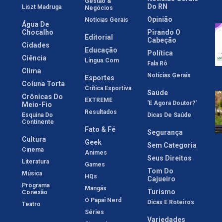
Gestão &
Do RN
Liszt Madruga
Negócios
Opinião
Notícias Gerais
Água De
Chocalho
Pirando O
Editorial
Cabeção
Cidades
Educação
Política
Ciência
Língua.com
Fala Rô
Clima
Notícias Gerais
Esportes
Coluna Torta
Crítica Esportiva
Saúde
Crônicas Do
EXTREME
'E Agora Doutor?'
Meio-Fio
Resultados
Esquina Do
Dicas De Saúde
Continente
Fato & Fé
Segurança
Cultura
Geek
Sem Categoria
Cinema
Animes
Seus Direitos
Literatura
Games
Tom Do
Música
HQs
Cajueiro
Programa
Mangás
Turismo
Conexão
O Papai Nerd
Dicas E Roteiros
Teatro
Séries
Variedades