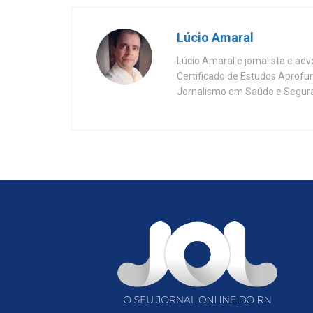
Lúcio Amaral
Lúcio Amaral é jornalista e ad
Certificado de Estudos Aprofu
Jornalismo em Saúde e Segura