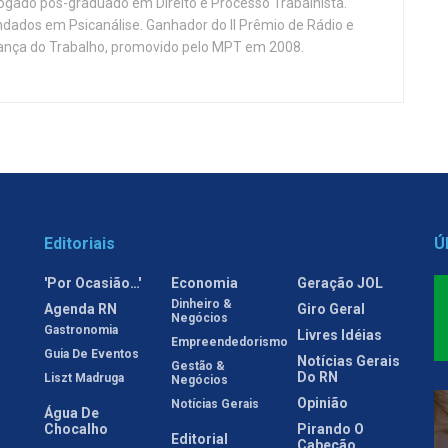
vogado pós-graduado em Direito e Processo Trabalhista.
ndados em Psicanálise. Ganhador do II Prêmio de Rádio e
nça do Trabalho, promovido pelo MPT em 2008.
Editoriais
Ú
'Por Ocasião…'
Economia
Geração JOL
Dinheiro &
Agenda RN
Giro Geral
Negócios
Gastronomia
Livres Idéias
Empreendedorismo
Guia De Eventos
Notícias Gerais
Gestão &
Do RN
Liszt Madruga
Negócios
Opinião
Notícias Gerais
Água De
Chocalho
Pirando O
Editorial
Cabeção