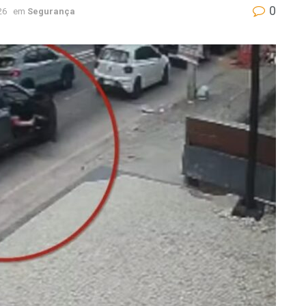
0
26
em
Segurança