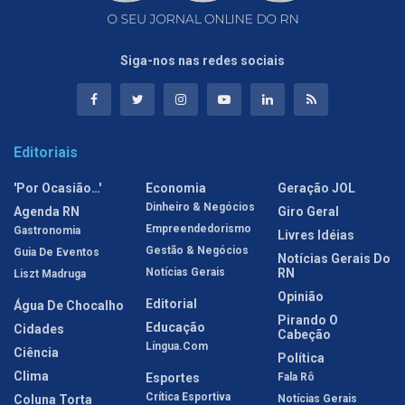
Siga-nos nas redes sociais
Editoriais
'Por Ocasião…'
Economia
Geração JOL
Dinheiro & Negócios
Agenda RN
Giro Geral
Empreendedorismo
Gastronomia
Livres Idéias
Gestão & Negócios
Guia De Eventos
Notícias Gerais Do
Notícias Gerais
RN
Liszt Madruga
Opinião
Editorial
Água De Chocalho
Pirando O
Educação
Cidades
Cabeção
Língua.com
Ciência
Política
Clima
Esportes
Fala Rô
Crítica Esportiva
Coluna Torta
Notícias Gerais