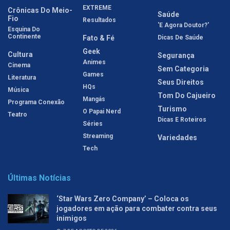
EXTREME
Crônicas Do Meio-
Saúde
Fio
Resultados
'E Agora Doutor?'
Esquina Do
Continente
Fato & Fé
Dicas De Saúde
Geek
Cultura
Segurança
Animes
Cinema
Sem Categoria
Games
Literatura
Seus Direitos
HQs
Música
Tom Do Cajueiro
Mangás
Programa Conexão
Turismo
O Papai Nerd
Teatro
Dicas E Roteiros
Séries
Streaming
Variedades
Tech
Últimas Notícias
‘Star Wars Zero Company’ – Coloca os
jogadores em ação para combater contra seus
inimigos