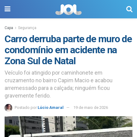
Capa
Segurança
Carro derruba parte de muro de
condomínio em acidente na
Zona Sul de Natal
Veículo foi atingido por caminhonete em
cruzamento no bairro Capim Macio e acabou
arremessado para a calçada; ninguém ficou
gravemente ferido.
Postado por
Lúcio Amaral
19 de maio de 2026