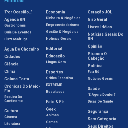
Editoriais
'Por Ocasião…'
Economia
Geração JOL
Dinheiro & Negócios
Agenda RN
Giro Geral
Empreendedorismo
Gastronomia
Livres Idéias
Gestão & Negócios
Guia De Eventos
Notícias Gerais Do
Notícias Gerais
RN
Liszt Madruga
Opinião
Editorial
Água De Chocalho
Pirando O
Educação
Cidades
Cabeção
Língua.com
Ciência
Política
Clima
Esportes
Fala Rô
Crítica Esportiva
Coluna Torta
Notícias Gerais
EXTREME
Crônicas Do Meio-
Saúde
Fio
Resultados
'E Agora Doutor?'
Esquina Do
Continente
Fato & Fé
Dicas De Saúde
Geek
Cultura
Segurança
Animes
Cinema
Sem Categoria
Games
Literatura
Seus Direitos