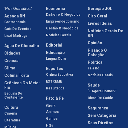
'Por Ocasião…'
Economia
Geração JOL
Dinheiro & Negócios
Agenda RN
Giro Geral
Empreendedorismo
Gastronomia
Livres Idéias
Gestão & Negócios
Guia De Eventos
Notícias Gerais Do
Notícias Gerais
RN
Liszt Madruga
Opinião
Editorial
Água De Chocalho
Pirando O
Educação
Cidades
Cabeção
Língua.com
Ciência
Política
Clima
Esportes
Fala Rô
Crítica Esportiva
Coluna Torta
Notícias Gerais
EXTREME
Crônicas Do Meio-
Saúde
Fio
Resultados
'E Agora Doutor?'
Esquina Do
Continente
Fato & Fé
Dicas De Saúde
Geek
Cultura
Segurança
Animes
Cinema
Sem Categoria
Games
Literatura
Seus Direitos
HQs
Música