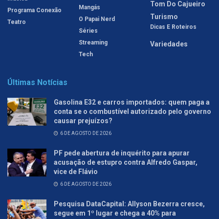
Tom Do Cajueiro
Mangás
Programa Conexão
Turismo
O Papai Nerd
Teatro
Dicas E Roteiros
Séries
Streaming
Variedades
Tech
Últimas Notícias
Gasolina E32 e carros importados: quem paga a
conta se o combustível autorizado pelo governo
causar prejuízos?
6 DE AGOSTO DE 2026
PF pede abertura de inquérito para apurar
acusação de estupro contra Alfredo Gaspar,
vice de Flávio
6 DE AGOSTO DE 2026
Pesquisa DataCapital: Allyson Bezerra cresce,
segue em 1º lugar e chega a 40% para