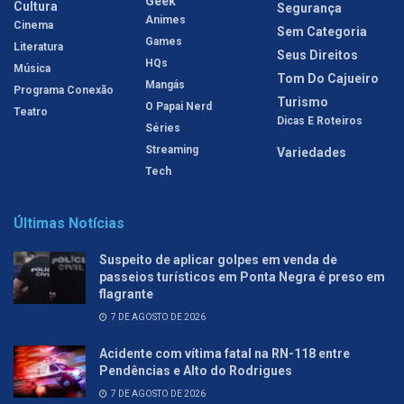
Geek
Cultura
Segurança
Animes
Cinema
Sem Categoria
Games
Literatura
Seus Direitos
HQs
Música
Tom Do Cajueiro
Mangás
Programa Conexão
Turismo
O Papai Nerd
Teatro
Dicas E Roteiros
Séries
Streaming
Variedades
Tech
Últimas Notícias
Suspeito de aplicar golpes em venda de
passeios turísticos em Ponta Negra é preso em
flagrante
7 DE AGOSTO DE 2026
Acidente com vítima fatal na RN-118 entre
Pendências e Alto do Rodrigues
7 DE AGOSTO DE 2026