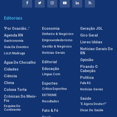
Editoriais
'Por Ocasião…'
Economia
Geração JOL
Dinheiro & Negócios
Agenda RN
Giro Geral
Empreendedorismo
Gastronomia
Livres Idéias
Gestão & Negócios
Guia De Eventos
Notícias Gerais Do
Notícias Gerais
RN
Liszt Madruga
Opinião
Editorial
Água De Chocalho
Pirando O
Educação
Cidades
Cabeção
Língua.com
Ciência
Política
Clima
Esportes
Fala Rô
Crítica Esportiva
Coluna Torta
Notícias Gerais
EXTREME
Crônicas Do Meio-
Saúde
Fio
Resultados
'E Agora Doutor?'
Esquina Do
Continente
Fato & Fé
Dicas De Saúde