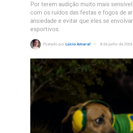
Por terem audição muito mais sensível
com os ruídos das festas e fogos de a
ansiedade e evitar que eles se envolv
esportivos.
Postado por
Lúcio Amaral
8 de junho de 2026