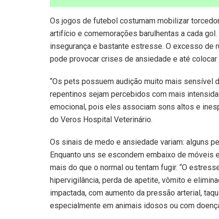
Os jogos de futebol costumam mobilizar torcedor
artifício e comemorações barulhentas a cada gol.
insegurança e bastante estresse. O excesso de 
pode provocar crises de ansiedade e até colocar
“Os pets possuem audição muito mais sensível d
repentinos sejam percebidos com mais intensid
emocional, pois eles associam sons altos e inesp
do Veros Hospital Veterinário.
Os sinais de medo e ansiedade variam: alguns pe
Enquanto uns se escondem embaixo de móveis em 
mais do que o normal ou tentam fugir. “O estre
hipervigilância, perda de apetite, vômito e elim
impactada, com aumento da pressão arterial, taqui
especialmente em animais idosos ou com doenças 