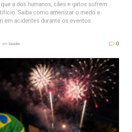
 que a dos humanos, cães e gatos sofrem
rtifício. Saiba como amenizar o medo e
am em acidentes durante os eventos
0
em
Saúde