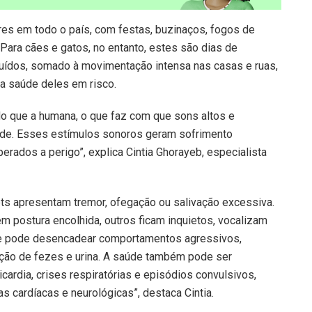
es em todo o país, com festas, buzinaços, fogos de
 Para cães e gatos, no entanto, estes são dias de
ruídos, somado à movimentação intensa nas casas e ruas,
 a saúde deles em risco.
o que a humana, o que faz com que sons altos e
ade. Esses estímulos sonoros geram sofrimento
erados a perigo”, explica Cintia Ghorayeb, especialista
ts apresentam tremor, ofegação ou salivação excessiva.
postura encolhida, outros ficam inquietos, vocalizam
sse pode desencadear comportamentos agressivos,
inação de fezes e urina. A saúde também pode ser
cardia, crises respiratórias e episódios convulsivos,
cardíacas e neurológicas”, destaca Cintia.