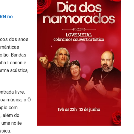
 RN no
icos dos anos
omânticas
iolão. Bandas
ohn Lennon e
orma acústica,
trada livre,
boa música, o Ô
ápio com
s, além do
r uma noite
sica.