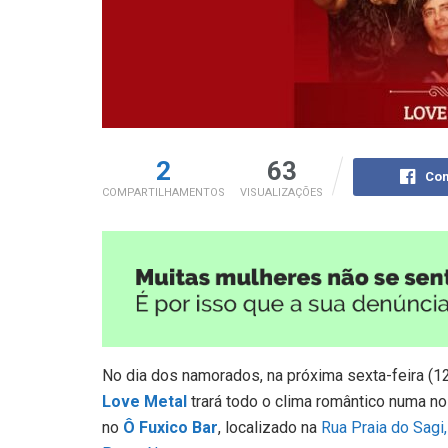
2
63
Com
COMPARTILHAMENTOS
VISUALIZAÇÕES
No dia dos namorados, na próxima sexta-feira (12
Love Metal
trará todo o clima romântico numa no
no
Ô Fuxico Bar
, localizado na
Rua Praia do Sagi