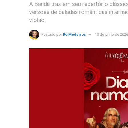
A Banda traz em seu repertório clássic
versões de baladas românticas interna
violão.
Postado por
Rô Medeiros
10 de junho de 2026