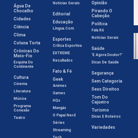
Opinião
Notícias Gerais
Água De
Chocalho
Pirando O
Editorial
Cabeção
Cidades
Educação
Política
Ciência
Língua.com
Fala Rô
Clima
Notícias Gerais
Esportes
Coluna Torta
Crítica Esportiva
Saúde
Crônicas Do
EXTREME
'E Agora Doutor?'
Meio-Fio
Resultados
Esquina Do
Dicas De Saúde
Continente
Fato & Fé
Segurança
Cultura
Geek
Sem Categoria
Cinema
Animes
Seus Direitos
Literatura
Games
Tom Do
Música
HQs
Cajueiro
Programa
Mangás
Turismo
Conexão
O Papai Nerd
Dicas E Roteiros
Teatro
Séries
Variedades
Streaming
Tech