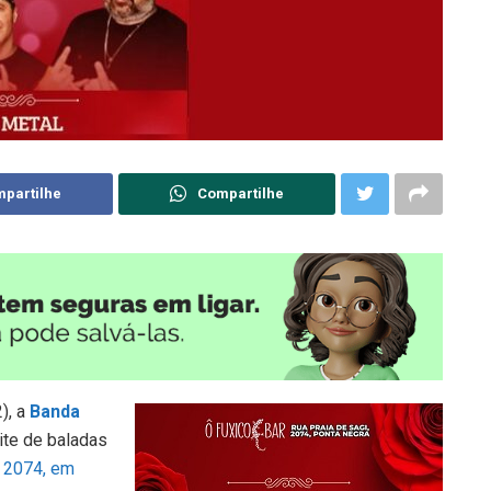
partilhe
Compartilhe
), a
Banda
ite de baladas
, 2074
, em