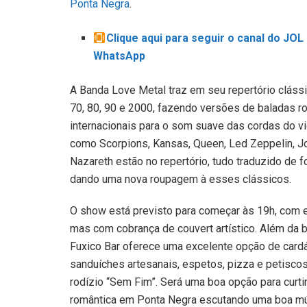
Ponta Negra
.
Clique aqui para seguir o canal do JOL
WhatsApp
A Banda Love Metal traz em seu repertório cláss
70, 80, 90 e 2000, fazendo versões de baladas r
internacionais para o som suave das cordas do v
como Scorpions, Kansas, Queen, Led Zeppelin, J
Nazareth estão no repertório, tudo traduzido de f
dando uma nova roupagem à esses clássicos.
O show está previsto para começar às 19h, com en
mas com cobrança de couvert artístico. Além da 
Fuxico Bar oferece uma excelente opção de card
sanduíches artesanais, espetos, pizza e petisco
rodízio “Sem Fim”. Será uma boa opção para curti
romântica em Ponta Negra escutando uma boa mú