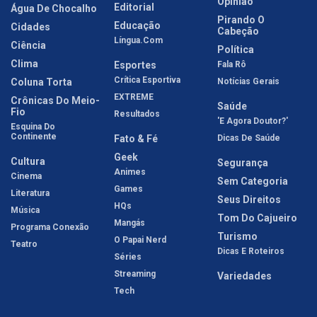
Opinião
Editorial
Água De Chocalho
Pirando O
Educação
Cidades
Cabeção
Língua.com
Ciência
Política
Clima
Esportes
Fala Rô
Crítica Esportiva
Coluna Torta
Notícias Gerais
EXTREME
Crônicas Do Meio-
Saúde
Fio
Resultados
'E Agora Doutor?'
Esquina Do
Continente
Fato & Fé
Dicas De Saúde
Geek
Cultura
Segurança
Animes
Cinema
Sem Categoria
Games
Literatura
Seus Direitos
HQs
Música
Tom Do Cajueiro
Mangás
Programa Conexão
Turismo
O Papai Nerd
Teatro
Dicas E Roteiros
Séries
Streaming
Variedades
Tech