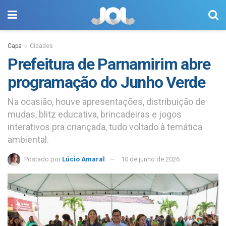
Capa
Cidades
Prefeitura de Parnamirim abre
programação do Junho Verde
Na ocasião, houve apresentações, distribuição de
mudas, blitz educativa, brincadeiras e jogos
interativos pra criançada, tudo voltado à temática
ambiental.
Postado por
Lúcio Amaral
10 de junho de 2026