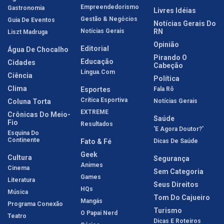
Empreendedorismo
Gastronomia
Livres Idéias
Gestão & Negócios
Guia De Eventos
Notícias Gerais Do
Notícias Gerais
RN
Liszt Madruga
Opinião
Editorial
Água De Chocalho
Pirando O
Educação
Cidades
Cabeção
Língua.com
Ciência
Política
Clima
Esportes
Fala Rô
Crítica Esportiva
Coluna Torta
Notícias Gerais
EXTREME
Crônicas Do Meio-
Saúde
Fio
Resultados
'E Agora Doutor?'
Esquina Do
Continente
Fato & Fé
Dicas De Saúde
Geek
Cultura
Segurança
Animes
Cinema
Sem Categoria
Games
Literatura
Seus Direitos
HQs
Música
Tom Do Cajueiro
Mangás
Programa Conexão
Turismo
O Papai Nerd
Teatro
Dicas E Roteiros