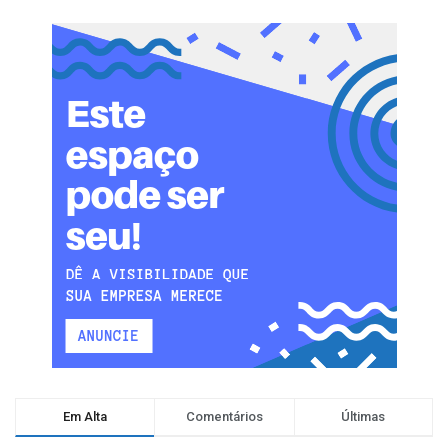
Em Alta
Comentários
Últimas