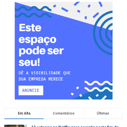
Em Alta
Comentários
Últimas