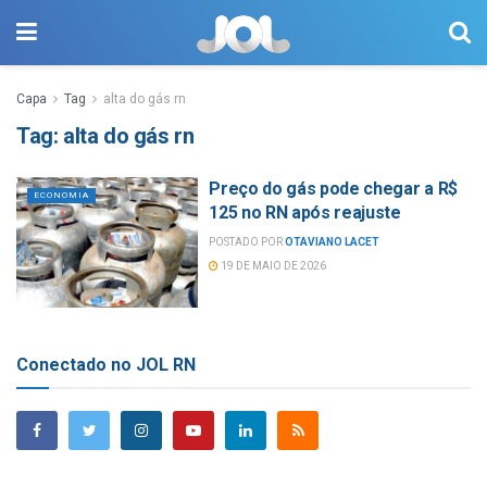
Capa
Tag
alta do gás rn
Tag:
alta do gás rn
Preço do gás pode chegar a R$
ECONOMIA
125 no RN após reajuste
POSTADO POR
OTAVIANO LACET
19 DE MAIO DE 2026
Conectado no JOL RN