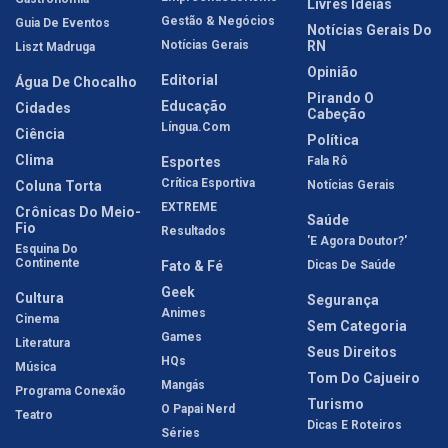
Livres Idéias
Gestão & Negócios
Guia De Eventos
Notícias Gerais Do
Notícias Gerais
RN
Liszt Madruga
Opinião
Editorial
Água De Chocalho
Pirando O
Educação
Cidades
Cabeção
Língua.com
Ciência
Política
Clima
Esportes
Fala Rô
Crítica Esportiva
Coluna Torta
Notícias Gerais
EXTREME
Crônicas Do Meio-
Saúde
Fio
Resultados
'E Agora Doutor?'
Esquina Do
Continente
Fato & Fé
Dicas De Saúde
Geek
Cultura
Segurança
Animes
Cinema
Sem Categoria
Games
Literatura
Seus Direitos
HQs
Música
Tom Do Cajueiro
Mangás
Programa Conexão
Turismo
O Papai Nerd
Teatro
Dicas E Roteiros
Séries