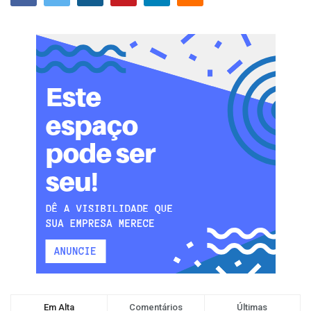
Em Alta
Comentários
Últimas