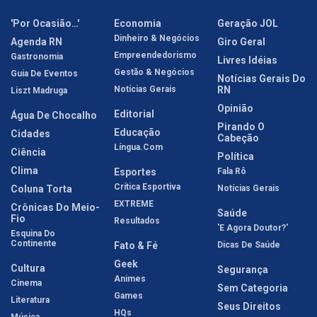
'Por Ocasião…'
Economia
Geração JOL
Dinheiro & Negócios
Agenda RN
Giro Geral
Empreendedorismo
Gastronomia
Livres Idéias
Gestão & Negócios
Guia De Eventos
Notícias Gerais Do
Notícias Gerais
RN
Liszt Madruga
Opinião
Editorial
Água De Chocalho
Pirando O
Educação
Cidades
Cabeção
Língua.com
Ciência
Política
Clima
Esportes
Fala Rô
Crítica Esportiva
Coluna Torta
Notícias Gerais
EXTREME
Crônicas Do Meio-
Saúde
Fio
Resultados
'E Agora Doutor?'
Esquina Do
Continente
Fato & Fé
Dicas De Saúde
Geek
Cultura
Segurança
Animes
Cinema
Sem Categoria
Games
Literatura
Seus Direitos
HQs