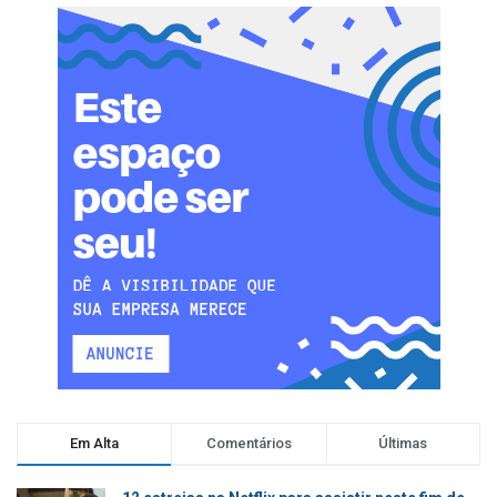
Em Alta
Comentários
Últimas