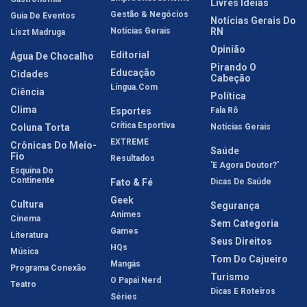
Livres Idéias
Gestão & Negócios
Guia De Eventos
Notícias Gerais Do
Notícias Gerais
RN
Liszt Madruga
Opinião
Editorial
Água De Chocalho
Pirando O
Educação
Cidades
Cabeção
Língua.com
Ciência
Política
Clima
Esportes
Fala Rô
Crítica Esportiva
Coluna Torta
Notícias Gerais
EXTREME
Crônicas Do Meio-
Saúde
Fio
Resultados
'E Agora Doutor?'
Esquina Do
Continente
Fato & Fé
Dicas De Saúde
Geek
Cultura
Segurança
Animes
Cinema
Sem Categoria
Games
Literatura
Seus Direitos
HQs
Música
Tom Do Cajueiro
Mangás
Programa Conexão
Turismo
O Papai Nerd
Teatro
Dicas E Roteiros
Séries