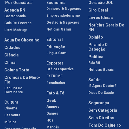
'Por Ocasião…'
Economia
Geração JOL
Dinheiro & Negócios
Agenda RN
Giro Geral
Empreendedorismo
Gastronomia
Livres Idéias
Gestão & Negócios
Guia De Eventos
Notícias Gerais Do
Notícias Gerais
RN
Liszt Madruga
Opinião
Editorial
Água De Chocalho
Pirando O
Educação
Cidades
Cabeção
Língua.com
Ciência
Política
Clima
Esportes
Fala Rô
Crítica Esportiva
Coluna Torta
Notícias Gerais
EXTREME
Crônicas Do Meio-
Saúde
Fio
Resultados
'E Agora Doutor?'
Esquina Do
Continente
Fato & Fé
Dicas De Saúde
Geek
Cultura
Segurança
Animes
Cinema
Sem Categoria
Games
Literatura
Seus Direitos
HQs
Música
Tom Do Cajueiro
Mangás
Programa Conexão