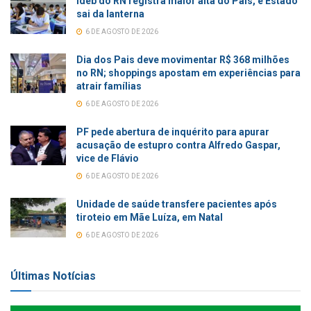
Ideb do RN registra maior alta do País, e Estado
sai da lanterna
6 DE AGOSTO DE 2026
Dia dos Pais deve movimentar R$ 368 milhões
no RN; shoppings apostam em experiências para
atrair famílias
6 DE AGOSTO DE 2026
PF pede abertura de inquérito para apurar
acusação de estupro contra Alfredo Gaspar,
vice de Flávio
6 DE AGOSTO DE 2026
Unidade de saúde transfere pacientes após
tiroteio em Mãe Luíza, em Natal
6 DE AGOSTO DE 2026
Últimas Notícias