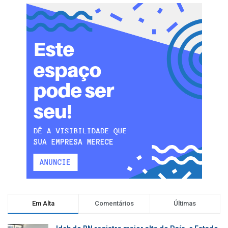
Em Alta
Comentários
Últimas