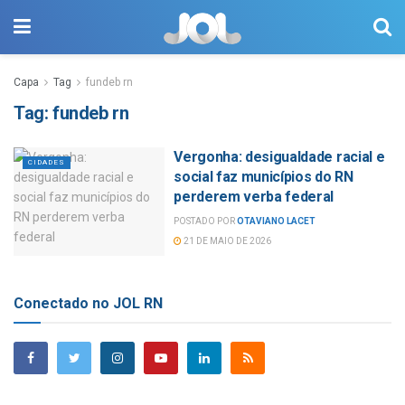
Capa
Tag
fundeb rn
Tag:
fundeb rn
Vergonha: desigualdade racial e
CIDADES
social faz municípios do RN
perderem verba federal
POSTADO POR
OTAVIANO LACET
21 DE MAIO DE 2026
Conectado no JOL RN