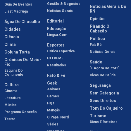
Gestão & Negócios
Guia De Eventos
Notícias Gerais Do
Notícias Gerais
RN
Liszt Madruga
Opinião
Editorial
Água De Chocalho
Pirando O
Educação
Cidades
Cabeção
Língua.com
Ciência
Política
Clima
Esportes
Fala Rô
Crítica Esportiva
Coluna Torta
Notícias Gerais
EXTREME
Crônicas Do Meio-
Saúde
Fio
Resultados
'E Agora Doutor?'
Esquina Do
Continente
Fato & Fé
Dicas De Saúde
Geek
Cultura
Segurança
Animes
Cinema
Sem Categoria
Games
Literatura
Seus Direitos
HQs
Música
Tom Do Cajueiro
Mangás
Programa Conexão
Turismo
O Papai Nerd
Teatro
Dicas E Roteiros
Séries