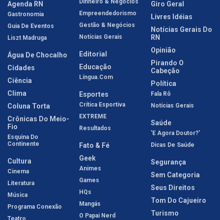
Dinheiro & Negócios
Agenda RN
Giro Geral
Empreendedorismo
Gastronomia
Livres Idéias
Gestão & Negócios
Guia De Eventos
Notícias Gerais Do
Notícias Gerais
RN
Liszt Madruga
Opinião
Editorial
Água De Chocalho
Pirando O
Educação
Cidades
Cabeção
Língua.com
Ciência
Política
Clima
Esportes
Fala Rô
Crítica Esportiva
Coluna Torta
Notícias Gerais
EXTREME
Crônicas Do Meio-
Saúde
Fio
Resultados
'E Agora Doutor?'
Esquina Do
Continente
Fato & Fé
Dicas De Saúde
Geek
Cultura
Segurança
Animes
Cinema
Sem Categoria
Games
Literatura
Seus Direitos
HQs
Música
Tom Do Cajueiro
Mangás
Programa Conexão
Turismo
O Papai Nerd
Teatro