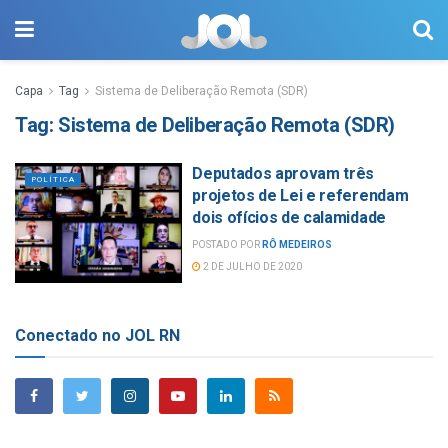
Capa
Tag
Sistema de Deliberação Remota (SDR)
Tag:
Sistema de Deliberação Remota (SDR)
Deputados aprovam três
POLÍTICA
projetos de Lei e referendam
dois ofícios de calamidade
POSTADO POR
RÔ MEDEIROS
2 DE JULHO DE 2020
Conectado no JOL RN