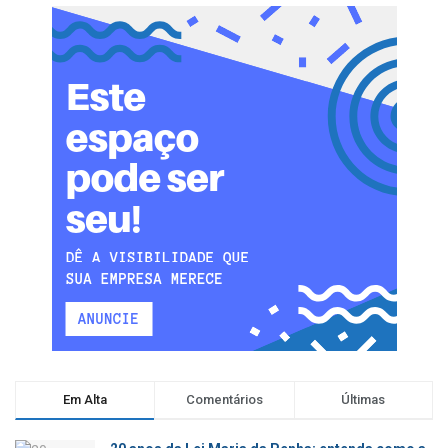
Em Alta
Comentários
Últimas