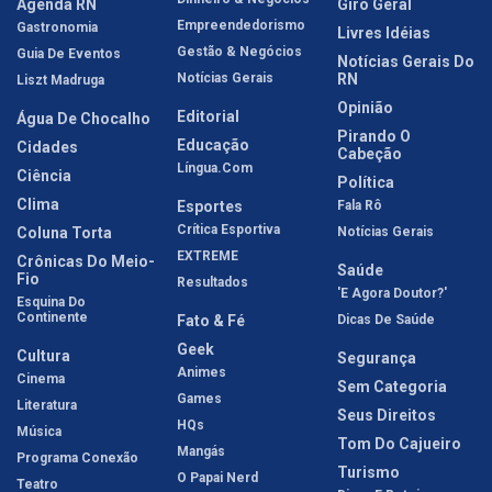
Agenda RN
Giro Geral
Empreendedorismo
Gastronomia
Livres Idéias
Gestão & Negócios
Guia De Eventos
Notícias Gerais Do
Notícias Gerais
RN
Liszt Madruga
Opinião
Editorial
Água De Chocalho
Pirando O
Educação
Cidades
Cabeção
Língua.com
Ciência
Política
Clima
Esportes
Fala Rô
Crítica Esportiva
Coluna Torta
Notícias Gerais
EXTREME
Crônicas Do Meio-
Saúde
Fio
Resultados
'E Agora Doutor?'
Esquina Do
Continente
Fato & Fé
Dicas De Saúde
Geek
Cultura
Segurança
Animes
Cinema
Sem Categoria
Games
Literatura
Seus Direitos
HQs
Música
Tom Do Cajueiro
Mangás
Programa Conexão
Turismo
O Papai Nerd
Teatro