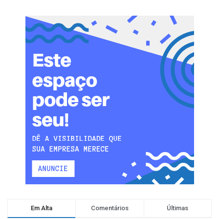
Em Alta
Comentários
Últimas