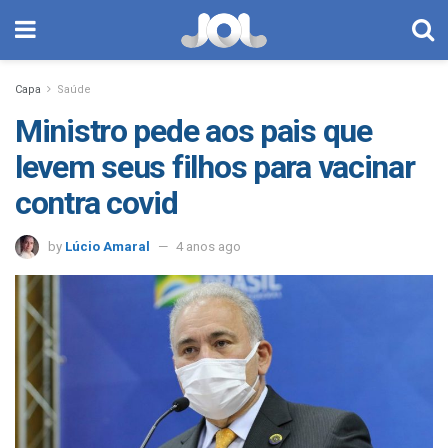
Capa
Saúde
Ministro pede aos pais que
levem seus filhos para vacinar
contra covid
by
Lúcio Amaral
4 anos ago