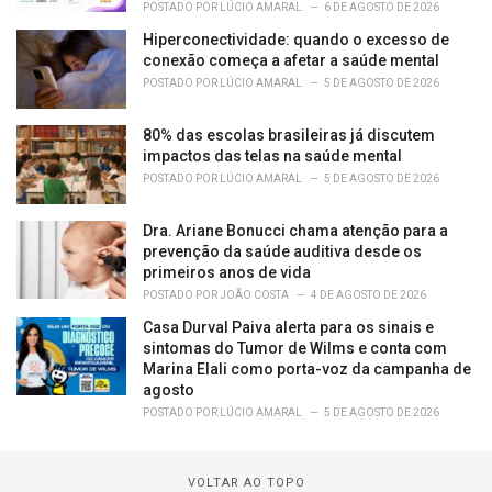
POSTADO POR
LÚCIO AMARAL
6 DE AGOSTO DE 2026
Hiperconectividade: quando o excesso de
conexão começa a afetar a saúde mental
POSTADO POR
LÚCIO AMARAL
5 DE AGOSTO DE 2026
80% das escolas brasileiras já discutem
impactos das telas na saúde mental
POSTADO POR
LÚCIO AMARAL
5 DE AGOSTO DE 2026
Dra. Ariane Bonucci chama atenção para a
prevenção da saúde auditiva desde os
primeiros anos de vida
POSTADO POR
JOÃO COSTA
4 DE AGOSTO DE 2026
Casa Durval Paiva alerta para os sinais e
sintomas do Tumor de Wilms e conta com
Marina Elali como porta-voz da campanha de
agosto
POSTADO POR
LÚCIO AMARAL
5 DE AGOSTO DE 2026
VOLTAR AO TOPO