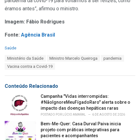
pandemia da covid-19 para voltarmos a ser felizes, como
éramos antes”, afirmou o ministro.
Imagem: Fábio Rodrigues
Fonte:
Agência Brasil
C
Saúde
a
T
Ministério da Saúde
Ministro Marcelo Queiroga
pandemia
t
a
e
Vacina contra a Covid-19
g
g
s
o
:
r
Conteúdo Relacionado
i
e
Campanha "Vidas interrompidas:
s
#NãoIgnoreMeuFígadoRaro" alerta sobre o
:
impacto das doenças hepáticas raras
POSTADO POR
LÚCIO AMARAL
6 DE AGOSTO DE 2026
Bem-Me-Quer: Casa Durval Paiva inicia
projeto com práticas integrativas para
pacientes e acompanhantes