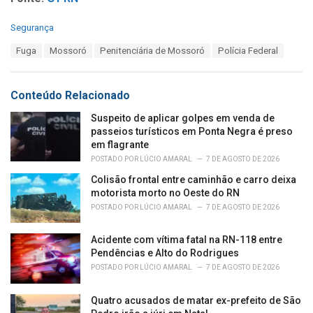
C
Segurança
a
T
Fuga
Mossoró
Penitenciária de Mossoró
Polícia Federal
t
a
e
g
g
s
o
Conteúdo Relacionado
:
r
i
Suspeito de aplicar golpes em venda de
e
passeios turísticos em Ponta Negra é preso
s
em flagrante
:
POSTADO POR
LÚCIO AMARAL
7 DE AGOSTO DE 2026
Colisão frontal entre caminhão e carro deixa
motorista morto no Oeste do RN
POSTADO POR
LÚCIO AMARAL
7 DE AGOSTO DE 2026
Acidente com vítima fatal na RN-118 entre
Pendências e Alto do Rodrigues
POSTADO POR
LÚCIO AMARAL
7 DE AGOSTO DE 2026
Quatro acusados de matar ex-prefeito de São