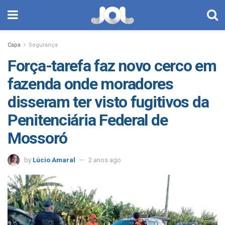
Capa
Segurança
Força-tarefa faz novo cerco em
fazenda onde moradores
disseram ter visto fugitivos da
Penitenciária Federal de
Mossoró
by
Lúcio Amaral
2 anos ago