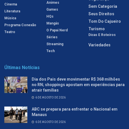
Animes
Cinema
Sem Categoria
Games
Literatura
Seus Direitos
HQs
Música
Tom Do Cajueiro
Mangás
Programa Conexão
Turismo
O Papai Nerd
Teatro
Dicas E Roteiros
Séries
Streaming
Variedades
Tech
Últimas Notícias
Dia dos Pais deve movimentar R$ 368 milhões
no RN; shoppings apostam em experiências para
atrair famílias
6 DE AGOSTO DE 2026
ABC se prepara para enfrentar o Nacional em
Manaus
6 DE AGOSTO DE 2026