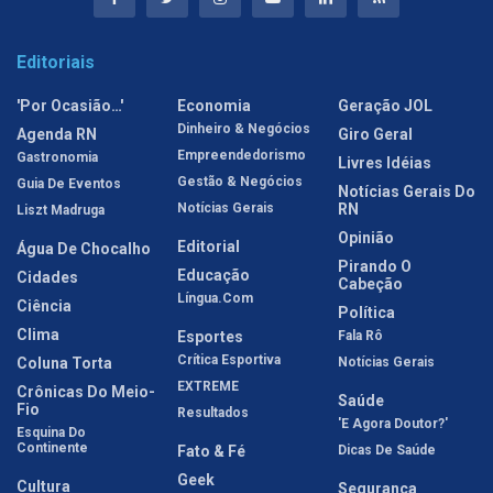
Editoriais
'Por Ocasião…'
Economia
Geração JOL
Dinheiro & Negócios
Agenda RN
Giro Geral
Empreendedorismo
Gastronomia
Livres Idéias
Gestão & Negócios
Guia De Eventos
Notícias Gerais Do
Notícias Gerais
RN
Liszt Madruga
Opinião
Editorial
Água De Chocalho
Pirando O
Educação
Cidades
Cabeção
Língua.com
Ciência
Política
Clima
Esportes
Fala Rô
Crítica Esportiva
Coluna Torta
Notícias Gerais
EXTREME
Crônicas Do Meio-
Saúde
Fio
Resultados
'E Agora Doutor?'
Esquina Do
Continente
Fato & Fé
Dicas De Saúde
Geek
Cultura
Segurança