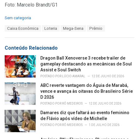
Foto: Marcelo Brandt/G1
C
Sem categoria
a
T
Caixa Econômica
Loteria
Mega-Sena
Prêmio
t
a
e
g
g
s
o
Conteúdo Relacionado
:
r
i
Dragon Ball Xenoverse 3 recebe trailer de
e
gameplay destacando as mecânicas de Soul
s
Assist e Soul Switch
:
POSTADO POR
LÚCIO AMARAL
12 DE JULHO DE 2026
ABC reverte vantagem do Águia de Marabá,
vence e avança às oitavas do Brasileiro Série
D 2026
POSTADO POR
RÔ MEDEIROS
12 DE JULHO DE 2026
Damares diz que faltará ao evento feminino
de Flávio após vídeo de Michelle
POSTADO POR
RÔ MEDEIROS
1 DE JULHO DE 2026