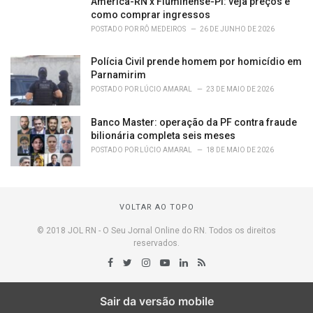
América-RN x Fluminense-PI: veja preços e
como comprar ingressos
POSTADO POR
RÔ MEDEIROS
26 DE JUNHO DE 2026
Polícia Civil prende homem por homicídio em
Parnamirim
POSTADO POR
LÚCIO AMARAL
23 DE MAIO DE 2026
Banco Master: operação da PF contra fraude
bilionária completa seis meses
POSTADO POR
LÚCIO AMARAL
18 DE MAIO DE 2026
VOLTAR AO TOPO
© 2018 JOL RN - O Seu Jornal Online do RN. Todos os direitos
reservados.
Sair da versão mobile