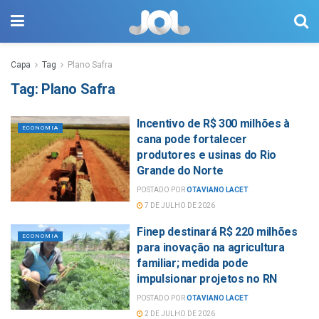
Capa
Tag
Plano Safra
Tag:
Plano Safra
Incentivo de R$ 300 milhões à
ECONOMIA
cana pode fortalecer
produtores e usinas do Rio
Grande do Norte
POSTADO POR
OTAVIANO LACET
7 DE JULHO DE 2026
Finep destinará R$ 220 milhões
ECONOMIA
para inovação na agricultura
familiar; medida pode
impulsionar projetos no RN
POSTADO POR
OTAVIANO LACET
2 DE JULHO DE 2026