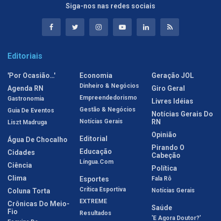
Siga-nos nas redes sociais
Editoriais
'Por Ocasião…'
Economia
Geração JOL
Dinheiro & Negócios
Agenda RN
Giro Geral
Empreendedorismo
Gastronomia
Livres Idéias
Gestão & Negócios
Guia De Eventos
Notícias Gerais Do
Notícias Gerais
RN
Liszt Madruga
Opinião
Editorial
Água De Chocalho
Pirando O
Educação
Cidades
Cabeção
Língua.com
Ciência
Política
Clima
Esportes
Fala Rô
Crítica Esportiva
Coluna Torta
Notícias Gerais
EXTREME
Crônicas Do Meio-
Saúde
Fio
Resultados
'E Agora Doutor?'