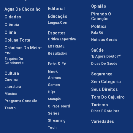
Opinião
Editorial
Água De Chocalho
Pirando O
Educação
Cidades
Cabeção
Língua.com
Ciência
Política
Clima
Esportes
Fala Rô
Crítica Esportiva
Coluna Torta
Notícias Gerais
EXTREME
Crônicas Do Meio-
Saúde
Fio
Resultados
'E Agora Doutor?'
Esquina Do
Continente
Fato & Fé
Dicas De Saúde
Geek
Cultura
Segurança
Animes
Cinema
Sem Categoria
Games
Literatura
Seus Direitos
HQs
Música
Tom Do Cajueiro
Mangás
Programa Conexão
Turismo
O Papai Nerd
Teatro
Dicas E Roteiros
Séries
Streaming
Variedades
Tech