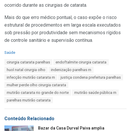
ocorrido durante as cirurgias de catarata.
Mais do que erro médico pontual, o caso expõe o risco
estrutural de procedimentos em larga escala executados
sob pressão por produtividade sem mecanismos rígidos
de controle sanitário e supervisão contínua.
C
Saúde
a
T
cirurgia catarata parelhas
endoftalmite cirurgia catarata
t
a
e
huol natal cirurgia olho
indenização parelhas rn
g
g
s
infecção mutirão catarata rn
justiça condena prefeitura parelhas
o
:
r
mulher perde olho cirurgia catarata
i
mutirão catarata rio grande do norte
mutirão saúde pública rn
e
s
parelhas mutirão catarata
:
Conteúdo Relacionado
Bazar da Casa Durval Paiva amplia