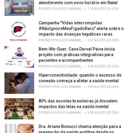
atendimento com novo horário em Natal
POSTADO POR
LÚCIO AMARAL
7 DE AGOSTO DE 2026
Campanha "Vidas interrompidas:
#NãoIgnoreMeuFígadoRaro" alerta sobre o
impacto das doenças hepáticas raras
POSTADO POR
LÚCIO AMARAL
6 DE AGOSTO DE 2026
Bem-Me-Quer: Casa Durval Paiva inicia
projeto com práticas integrativas para
pacientes e acompanhantes
POSTADO POR
LÚCIO AMARAL
6 DE AGOSTO DE 2026
Hiperconectividade: quando o excesso de
conexão começa a afetar a saúde mental
POSTADO POR
LÚCIO AMARAL
5 DE AGOSTO DE 2026
80% das escolas brasileiras já discutem
impactos das telas na saúde mental
POSTADO POR
LÚCIO AMARAL
5 DE AGOSTO DE 2026
Dra. Ariane Bonucci chama atenção para a
prevenção da saúde auditiva desde os