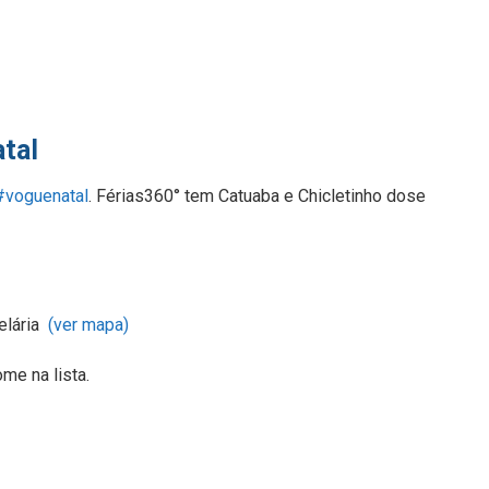
tal
#
voguenatal
. Férias360° tem Catuaba e Chicletinho dose
elária
(ver mapa)
me na lista.