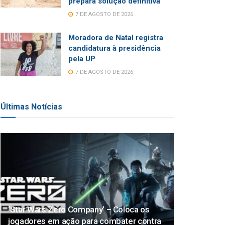
prepara solução definitiva
7 DE AGOSTO DE 2026
Moradora de Natal registra
candidatura à presidência
pela UP
7 DE AGOSTO DE 2026
Últimas Notícias
‘Star Wars Zero Company’ – Coloca os
jogadores em ação para combater contra