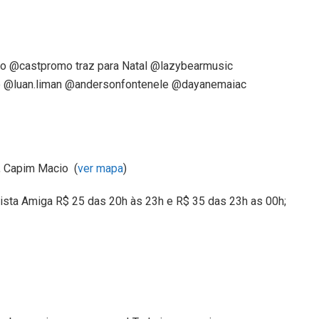
e o @castpromo traz para Natal @lazybearmusic
o @luan.liman @andersonfontenele @dayanemaiac
1, Capim Macio (
ver mapa
)
Lista Amiga R$ 25 das 20h às 23h e R$ 35 das 23h as 00h;