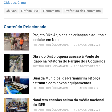
C
Cidades
,
Clima
a
T
Chuvas
Defesa Civil
Parnamirim
Prefeitura de Parnamirim
t
a
e
g
g
s
o
Conteúdo Relacionado
:
r
i
Projeto Bike Anjo ensina crianças e adultos a
e
pedalar em Natal
s
POSTADO POR
LÚCIO AMARAL
9 DE AGOSTO DE 2026
:
Obra do Dnit bloqueia acesso à Ponte de
Igapó na rotatória do Parque dos Coqueiros
POSTADO POR
LÚCIO AMARAL
9 DE AGOSTO DE 2026
Guarda Municipal de Parnamirim reforça
estrutura com novos equipamentos
POSTADO POR
LÚCIO AMARAL
8 DE AGOSTO DE 2026
Natal tem escolas acima da média nacional
do IDEB
POSTADO POR
LÚCIO AMARAL
7 DE AGOSTO DE 2026