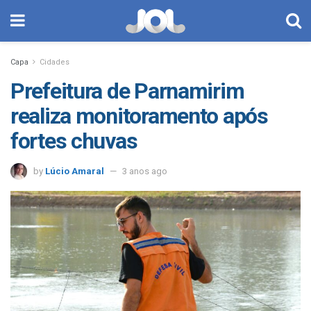
Capa
Cidades
Prefeitura de Parnamirim
realiza monitoramento após
fortes chuvas
by
Lúcio Amaral
3 anos ago