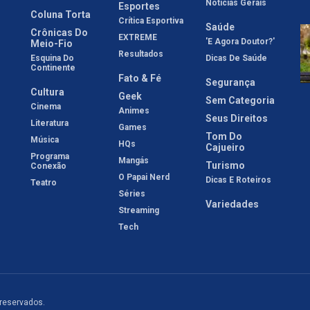
Notícias Gerais
Esportes
Coluna Torta
Crítica Esportiva
Saúde
Crônicas Do
EXTREME
'E Agora Doutor?'
Meio-Fio
Resultados
Esquina Do
Dicas De Saúde
Continente
Fato & Fé
Segurança
Cultura
Geek
Sem Categoria
Cinema
Animes
Seus Direitos
Literatura
Games
Tom Do
Música
HQs
Cajueiro
Programa
Mangás
Turismo
Conexão
O Papai Nerd
Dicas E Roteiros
Teatro
Séries
Variedades
Streaming
Tech
 reservados.