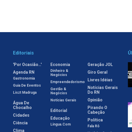
Editoriais
Ú
'Por Ocasião…'
Economia
Geração JOL
Dinheiro &
Agenda RN
Giro Geral
Negócios
Gastronomia
Livres Idéias
Empreendedorismo
Guia De Eventos
Notícias Gerais
Gestão &
Do RN
Liszt Madruga
Negócios
Opinião
Notícias Gerais
Água De
Chocalho
Pirando O
Editorial
Cabeção
Cidades
Educação
Política
Ciência
Língua.com
Fala Rô
Clima