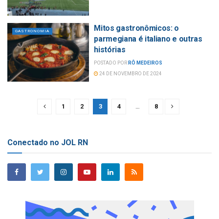
Mitos gastronômicos: o
GASTRONOMIA
parmegiana é italiano e outras
histórias
POSTADO POR
RÔ MEDEIROS
24 DE NOVEMBRO DE 2024
1
2
3
4
…
8
Conectado no JOL RN