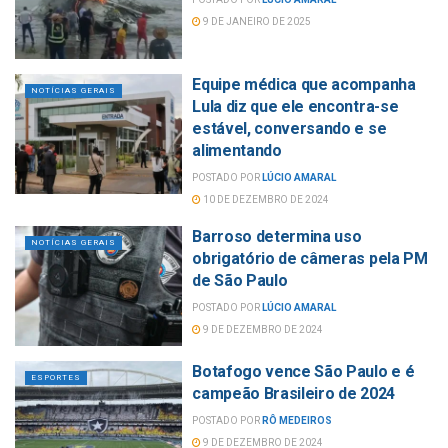
9 DE JANEIRO DE 2025
Equipe médica que acompanha
NOTÍCIAS GERAIS
Lula diz que ele encontra-se
estável, conversando e se
alimentando
POSTADO POR
LÚCIO AMARAL
10 DE DEZEMBRO DE 2024
Barroso determina uso
NOTÍCIAS GERAIS
obrigatório de câmeras pela PM
de São Paulo
POSTADO POR
LÚCIO AMARAL
9 DE DEZEMBRO DE 2024
Botafogo vence São Paulo e é
ESPORTES
campeão Brasileiro de 2024
POSTADO POR
RÔ MEDEIROS
9 DE DEZEMBRO DE 2024