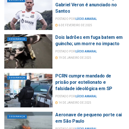
ESPORTES
Gabriel Veron é anunciado no
Santos
POSTADO POR
LÚCIO AMARAL
6 DE FEVEREIRO DE 2025
Dois ladrões em fuga batem em
SEGURANÇA
guincho; um morre no impacto
POSTADO POR
LÚCIO AMARAL
19 DE JANEIRO DE 2025
PCRN cumpre mandado de
SEGURANÇA
prisão por estelionato e
falsidade ideológica em SP
POSTADO POR
LÚCIO AMARAL
14 DE JANEIRO DE 2025
Aeronave de pequeno porte cai
SEGURANÇA
em São Paulo
POSTADO POR
LÚCIO AMARAL