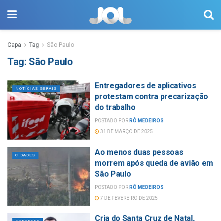
Capa
Tag
São Paulo
Tag:
São Paulo
Entregadores de aplicativos
NOTÍCIAS GERAIS
protestam contra precarização
do trabalho
POSTADO POR
RÔ MEDEIROS
31 DE MARÇO DE 2025
Ao menos duas pessoas
CIDADES
morrem após queda de avião em
São Paulo
POSTADO POR
RÔ MEDEIROS
7 DE FEVEREIRO DE 2025
Cria do Santa Cruz de Natal,