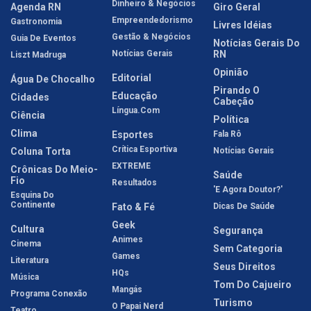
Dinheiro & Negócios
Agenda RN
Giro Geral
Empreendedorismo
Gastronomia
Livres Idéias
Gestão & Negócios
Guia De Eventos
Notícias Gerais Do
Notícias Gerais
RN
Liszt Madruga
Opinião
Editorial
Água De Chocalho
Pirando O
Educação
Cidades
Cabeção
Língua.com
Ciência
Política
Clima
Esportes
Fala Rô
Crítica Esportiva
Coluna Torta
Notícias Gerais
EXTREME
Crônicas Do Meio-
Saúde
Fio
Resultados
'E Agora Doutor?'
Esquina Do
Continente
Fato & Fé
Dicas De Saúde
Geek
Cultura
Segurança
Animes
Cinema
Sem Categoria
Games
Literatura
Seus Direitos
HQs
Música
Tom Do Cajueiro
Mangás
Programa Conexão
Turismo
O Papai Nerd
Teatro