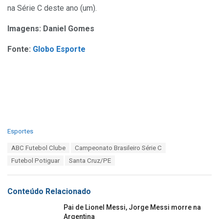
na Série C deste ano (um).
Imagens: Daniel Gomes
Fonte:
Globo Esporte
C
Esportes
a
T
ABC Futebol Clube
Campeonato Brasileiro Série C
t
a
e
Futebol Potiguar
Santa Cruz/PE
g
g
s
o
:
r
Conteúdo Relacionado
i
e
Pai de Lionel Messi, Jorge Messi morre na
s
Argentina
: