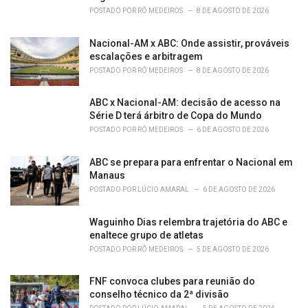
POSTADO POR
RÔ MEDEIROS
8 DE AGOSTO DE 2026
Nacional-AM x ABC: Onde assistir, prováveis
escalações e arbitragem
POSTADO POR
RÔ MEDEIROS
8 DE AGOSTO DE 2026
ABC x Nacional-AM: decisão de acesso na
Série D terá árbitro de Copa do Mundo
POSTADO POR
RÔ MEDEIROS
6 DE AGOSTO DE 2026
ABC se prepara para enfrentar o Nacional em
Manaus
POSTADO POR
LÚCIO AMARAL
6 DE AGOSTO DE 2026
Waguinho Dias relembra trajetória do ABC e
enaltece grupo de atletas
POSTADO POR
RÔ MEDEIROS
5 DE AGOSTO DE 2026
FNF convoca clubes para reunião do
conselho técnico da 2ª divisão