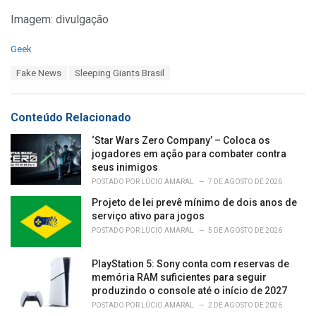
Imagem: divulgação
C
Geek
a
T
Fake News
Sleeping Giants Brasil
t
a
e
g
g
s
o
Conteúdo Relacionado
:
r
i
‘Star Wars Zero Company’ – Coloca os
e
jogadores em ação para combater contra
s
seus inimigos
:
POSTADO POR
LÚCIO AMARAL
7 DE AGOSTO DE 2026
Projeto de lei prevê mínimo de dois anos de
serviço ativo para jogos
POSTADO POR
LÚCIO AMARAL
5 DE AGOSTO DE 2026
PlayStation 5: Sony conta com reservas de
memória RAM suficientes para seguir
produzindo o console até o início de 2027
POSTADO POR
LÚCIO AMARAL
2 DE AGOSTO DE 2026