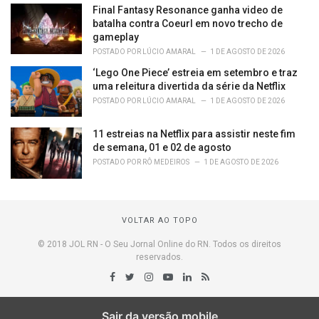
Final Fantasy Resonance ganha video de
batalha contra Coeurl em novo trecho de
gameplay
POSTADO POR
LÚCIO AMARAL
1 DE AGOSTO DE 2026
‘Lego One Piece’ estreia em setembro e traz
uma releitura divertida da série da Netflix
POSTADO POR
LÚCIO AMARAL
1 DE AGOSTO DE 2026
11 estreias na Netflix para assistir neste fim
de semana, 01 e 02 de agosto
POSTADO POR
RÔ MEDEIROS
1 DE AGOSTO DE 2026
VOLTAR AO TOPO
© 2018 JOL RN - O Seu Jornal Online do RN. Todos os direitos
reservados.
Sair da versão mobile