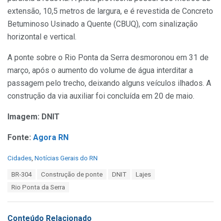
extensão, 10,5 metros de largura, e é revestida de Concreto
Betuminoso Usinado a Quente (CBUQ), com sinalização
horizontal e vertical.
A ponte sobre o Rio Ponta da Serra desmoronou em 31 de
março, após o aumento do volume de água interditar a
passagem pelo trecho, deixando alguns veículos ilhados. A
construção da via auxiliar foi concluída em 20 de maio.
Imagem: DNIT
Fonte:
Agora RN
C
Cidades
,
Notícias Gerais do RN
a
T
BR-304
Construção de ponte
DNIT
Lajes
t
a
e
Rio Ponta da Serra
g
g
s
o
:
r
Conteúdo Relacionado
i