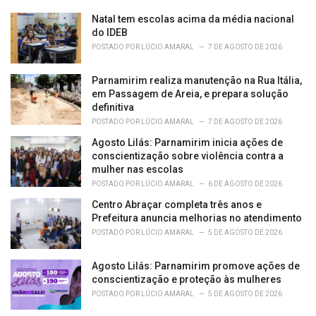
e
Natal tem escolas acima da média nacional
s
do IDEB
:
POSTADO POR
LÚCIO AMARAL
7 DE AGOSTO DE 2026
Parnamirim realiza manutenção na Rua Itália,
em Passagem de Areia, e prepara solução
definitiva
POSTADO POR
LÚCIO AMARAL
7 DE AGOSTO DE 2026
Agosto Lilás: Parnamirim inicia ações de
conscientização sobre violência contra a
mulher nas escolas
POSTADO POR
LÚCIO AMARAL
6 DE AGOSTO DE 2026
Centro Abraçar completa três anos e
Prefeitura anuncia melhorias no atendimento
POSTADO POR
LÚCIO AMARAL
5 DE AGOSTO DE 2026
Agosto Lilás: Parnamirim promove ações de
conscientização e proteção às mulheres
POSTADO POR
LÚCIO AMARAL
5 DE AGOSTO DE 2026