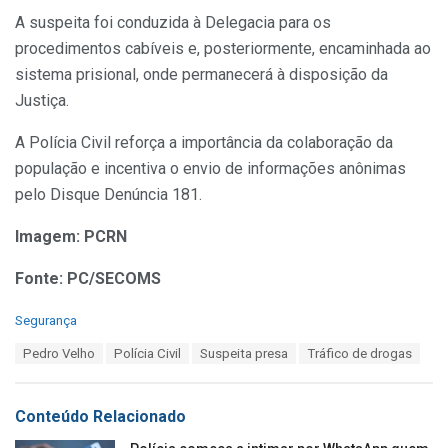
A suspeita foi conduzida à Delegacia para os
procedimentos cabíveis e, posteriormente, encaminhada ao
sistema prisional, onde permanecerá à disposição da
Justiça.
A Polícia Civil reforça a importância da colaboração da
população e incentiva o envio de informações anônimas
pelo Disque Denúncia 181.
Imagem: PCRN
Fonte: PC/SECOMS
C
Segurança
a
T
Pedro Velho
Polícia Civil
Suspeita presa
Tráfico de drogas
t
a
e
g
g
s
o
Conteúdo Relacionado
:
r
i