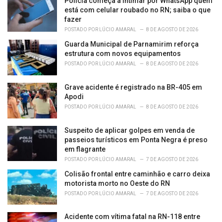
Polícia começa a intimar por WhatsApp quem
e
está com celular roubado no RN; saiba o que
s
fazer
:
POSTADO POR
LÚCIO AMARAL
8 DE AGOSTO DE 2026
Guarda Municipal de Parnamirim reforça
estrutura com novos equipamentos
POSTADO POR
LÚCIO AMARAL
8 DE AGOSTO DE 2026
Grave acidente é registrado na BR-405 em
Apodi
POSTADO POR
LÚCIO AMARAL
8 DE AGOSTO DE 2026
Suspeito de aplicar golpes em venda de
passeios turísticos em Ponta Negra é preso
em flagrante
POSTADO POR
LÚCIO AMARAL
7 DE AGOSTO DE 2026
Colisão frontal entre caminhão e carro deixa
motorista morto no Oeste do RN
POSTADO POR
LÚCIO AMARAL
7 DE AGOSTO DE 2026
Acidente com vítima fatal na RN-118 entre