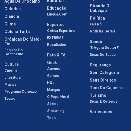
Editorial
Água De Chocalho
Pirando O
Educação
Cidades
Cabeção
Língua.com
Ciência
Política
Clima
Esportes
Fala Rô
Crítica Esportiva
Coluna Torta
Notícias Gerais
EXTREME
Crônicas Do Meio-
Saúde
Fio
Resultados
'E Agora Doutor?'
Esquina Do
Continente
Fato & Fé
Dicas De Saúde
Geek
Cultura
Segurança
Animes
Cinema
Sem Categoria
Games
Literatura
Seus Direitos
HQs
Música
Tom Do Cajueiro
Mangás
Programa Conexão
Turismo
O Papai Nerd
Teatro
Dicas E Roteiros
Séries
Streaming
Variedades
Tech