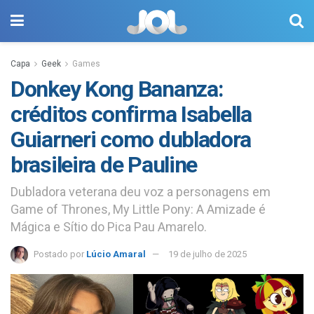
Capa
Geek
Games
Donkey Kong Bananza:
créditos confirma Isabella
Guiarneri como dubladora
brasileira de Pauline
Dubladora veterana deu voz a personagens em
Game of Thrones, My Little Pony: A Amizade é
Mágica e Sítio do Pica Pau Amarelo.
Postado por
Lúcio Amaral
19 de julho de 2025