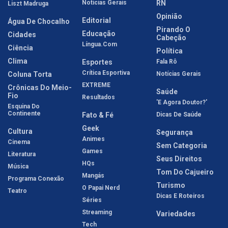
Notícias Gerais
RN
Liszt Madruga
Opinião
Editorial
Água De Chocalho
Pirando O
Educação
Cidades
Cabeção
Língua.com
Ciência
Política
Clima
Esportes
Fala Rô
Crítica Esportiva
Coluna Torta
Notícias Gerais
EXTREME
Crônicas Do Meio-
Saúde
Fio
Resultados
'E Agora Doutor?'
Esquina Do
Continente
Fato & Fé
Dicas De Saúde
Geek
Cultura
Segurança
Animes
Cinema
Sem Categoria
Games
Literatura
Seus Direitos
HQs
Música
Tom Do Cajueiro
Mangás
Programa Conexão
Turismo
O Papai Nerd
Teatro
Dicas E Roteiros
Séries
Streaming
Variedades
Tech