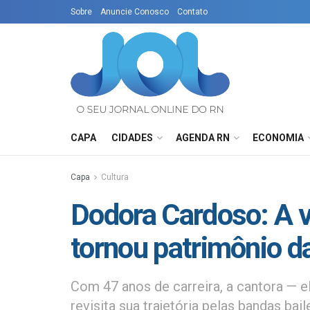
Sobre
Anuncie Conosco
Contato
CAPA
CIDADES
AGENDA RN
ECONOMIA
Capa
Cultura
Dodora Cardoso: A v
tornou patrimônio d
Com 47 anos de carreira, a cantora — 
revisita sua trajetória pelas bandas ba