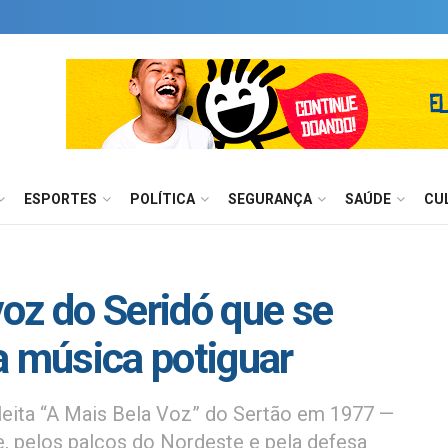
ESPORTES
POLÍTICA
SEGURANÇA
SAÚDE
CU
oz do Seridó que se
a música potiguar
eleita “A Mais Bela Voz” do Sertão em 1977 —
ile, pelos palcos do Nordeste e pela defesa