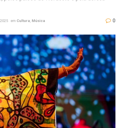
0
 2025
em
Cultura
,
Música