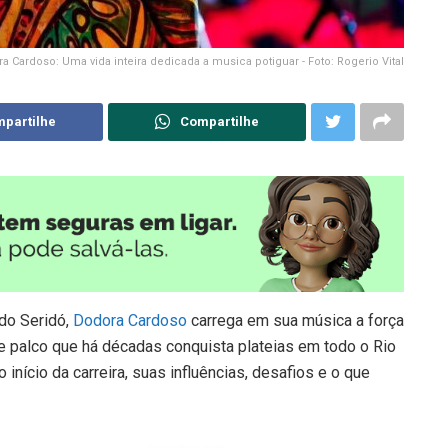
a Cardoso: Uma vida inteira dedicada a musica potiguar - Foto: Rogerio Vital
partilhe
Compartilhe
o Seridó,
Dodora Cardoso
carrega em sua música a força
e palco que há décadas conquista plateias em todo o Rio
 início da carreira, suas influências, desafios e o que