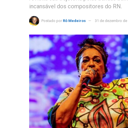
incansável dos compositores do RN.
Postado por
Rô Medeiros
31 de dezembro de