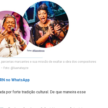
 parcerias marcantes e sua missão de exaltar a obra dos compositores
 – Foto: @luanatayze
L RN no WhatsApp
a por forte tradição cultural. De que maneira esse