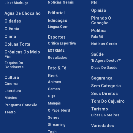
Notícias Gerais
RN
Liszt Madruga
Opinião
Editorial
Água De Chocalho
Pirando O
Educação
Cidades
Cabeção
Língua.com
Ciência
Política
Clima
Esportes
Fala Rô
Crítica Esportiva
Coluna Torta
Notícias Gerais
EXTREME
Crônicas Do Meio-
Saúde
Fio
Resultados
'E Agora Doutor?'
Esquina Do
Continente
Fato & Fé
Dicas De Saúde
Geek
Cultura
Segurança
Animes
Cinema
Sem Categoria
Games
Literatura
Seus Direitos
HQs
Música
Tom Do Cajueiro
Mangás
Programa Conexão
Turismo
O Papai Nerd
Teatro
Dicas E Roteiros
Séries
Streaming
Variedades
Tech