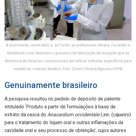
A doutoranda Janieli Melo e, ao fundo, as professoras Silvana Zucolotto e
Waldenice Lima observam o processo de fabricação da inovação que se
diferencia de técnicas convencionais por utilizar métodos específicos para
estabilizar o extrato bioativo. Foto: Cícero Oliveira-Agecom/UFRN
Genuinamente brasileiro
A pesquisa resultou no pedido de depósito de patente
intitulado ‘Produto a partir de formulações à base de
extrato da casca do
Anacardium occidentale
Linn. (cajueiro)
para o tratamento do líquen oral e outras inflamações da
cavidade oral e seu processo de obtenção’, cujos autores