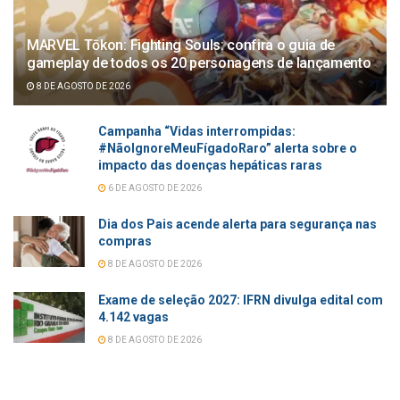
MARVEL Tōkon: Fighting Souls: confira o guia de
gameplay de todos os 20 personagens de lançamento
8 DE AGOSTO DE 2026
Campanha “Vidas interrompidas:
#NãoIgnoreMeuFígadoRaro” alerta sobre o
impacto das doenças hepáticas raras
6 DE AGOSTO DE 2026
Dia dos Pais acende alerta para segurança nas
compras
8 DE AGOSTO DE 2026
Exame de seleção 2027: IFRN divulga edital com
4.142 vagas
8 DE AGOSTO DE 2026