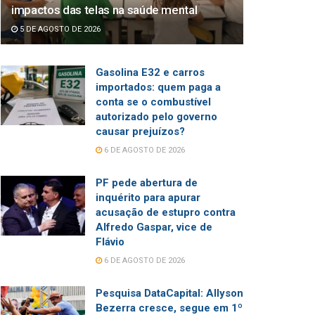
impactos das telas na saúde mental
5 DE AGOSTO DE 2026
Gasolina E32 e carros
importados: quem paga a
conta se o combustível
autorizado pelo governo
causar prejuízos?
6 DE AGOSTO DE 2026
PF pede abertura de
inquérito para apurar
acusação de estupro contra
Alfredo Gaspar, vice de
Flávio
6 DE AGOSTO DE 2026
Pesquisa DataCapital: Allyson
Bezerra cresce, segue em 1º