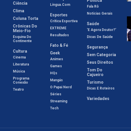
Política
Ciência
Língua.com
Fala Rô
Clima
Notícias Gerais
Esportes
Coluna Torta
Crítica Esportiva
Saúde
Crônicas Do
EXTREME
'E Agora Doutor?'
Meio-Fio
Resultados
Esquina Do
Dicas De Saúde
Continente
Fato & Fé
Segurança
Cultura
Geek
Sem Categoria
Cinema
Animes
Seus Direitos
Literatura
Games
Tom Do
Música
HQs
Cajueiro
Programa
Mangás
Turismo
Conexão
O Papai Nerd
Dicas E Roteiros
Teatro
Séries
Variedades
Streaming
Tech