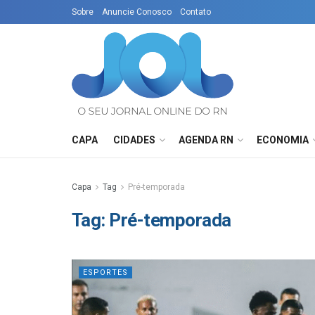
Sobre
Anuncie Conosco
Contato
CAPA
CIDADES
AGENDA RN
ECONOMIA
Capa
Tag
Pré-temporada
Tag:
Pré-temporada
ESPORTES