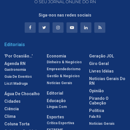
Siga-nos nas redes sociais
Editoriais
'Por Ocasião…'
Economia
Geração JOL
Dinheiro & Negócios
Agenda RN
Giro Geral
Empreendedorismo
Gastronomia
Livres Idéias
Gestão & Negócios
Guia De Eventos
Notícias Gerais Do
Notícias Gerais
RN
Liszt Madruga
Opinião
Editorial
Água De Chocalho
Pirando O
Educação
Cidades
Cabeção
Língua.com
Ciência
Política
Clima
Esportes
Fala Rô
Crítica Esportiva
Coluna Torta
Notícias Gerais
EXTREME