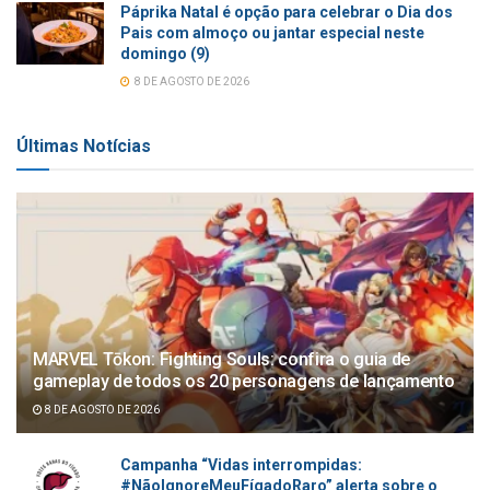
Páprika Natal é opção para celebrar o Dia dos
Pais com almoço ou jantar especial neste
domingo (9)
8 DE AGOSTO DE 2026
Últimas Notícias
MARVEL Tōkon: Fighting Souls: confira o guia de
gameplay de todos os 20 personagens de lançamento
8 DE AGOSTO DE 2026
Campanha “Vidas interrompidas:
#NãoIgnoreMeuFígadoRaro” alerta sobre o