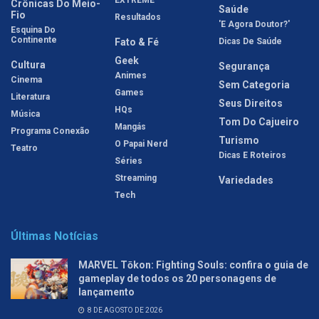
Crônicas Do Meio-
Saúde
Fio
Resultados
'E Agora Doutor?'
Esquina Do
Continente
Fato & Fé
Dicas De Saúde
Geek
Cultura
Segurança
Animes
Cinema
Sem Categoria
Games
Literatura
Seus Direitos
HQs
Música
Tom Do Cajueiro
Mangás
Programa Conexão
Turismo
O Papai Nerd
Teatro
Dicas E Roteiros
Séries
Streaming
Variedades
Tech
Últimas Notícias
MARVEL Tōkon: Fighting Souls: confira o guia de
gameplay de todos os 20 personagens de
lançamento
8 DE AGOSTO DE 2026